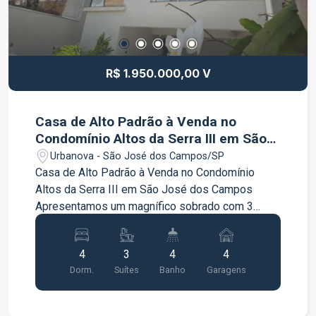
R$ 1.950.000,00 V
Casa de Alto Padrão à Venda no
Condomínio Altos da Serra III em São
José dos Campos
Urbanova - São José dos Campos/SP
Casa de Alto Padrão à Venda no Condomínio
Altos da Serra III em São José dos Campos
Apresentamos um magnífico sobrado com 3
pavimentos, localizado no exclusivo Condomínio
Altos da Serra III, em São José dos Campos.
4
3
4
4
Esta residência de 247m² construídos oferece
Dorm.
Suítes
Banho
Garagens
uma combinação perfeita de luxo, conforto e
tecnologia. Primeiro Pavimento: Garagem ampla
para 2 carros cobertos e 2 descobertos