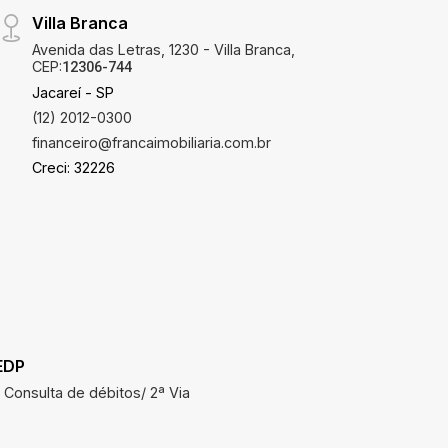
Villa Branca
Avenida das Letras, 1230 - Villa Branca,
CEP:
12306-744
Jacareí - SP
(12) 2012-0300
financeiro@francaimobiliaria.com.br
Creci: 32226
EDP
SAAE
Consulta de débitos/ 2ª Via
Consulta 