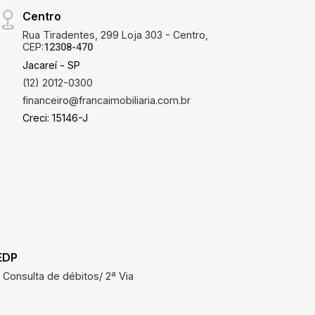
Centro
Rua Tiradentes, 299 Loja 303 - Centro,
CEP:
12308-470
Jacareí - SP
(12) 2012-0300
financeiro@francaimobiliaria.com.br
Creci: 15146-J
EDP
SAAE
Consulta de débitos/ 2ª Via
Consulta 