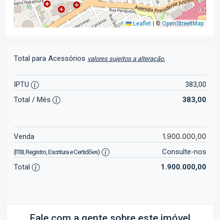
Leaflet
|
©
OpenStreetMap
Total para Acessórios
valores sujeitos a alteração.
IPTU
383,00
Total / Mês
383,00
1.900.000,00
Venda
Consulte-nos
(ITBI, Registro, Escritura e Certidões)
Total
1.900.000,00
Fale com a gente sobre este imóvel