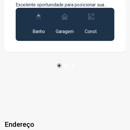
Excelente oportunidade para posicionar sua
empresa em uma das regiões mais valorizadas
e procuradas de São José dos Campos.
1
1
60m²
Diferenciais do imóvel: Ótima sala, com
Banho
Garagem
Const.
excelente aproveitamento de espaço
Localização estratégica Intenso fluxo de
pedestres e veículos.... Estacionamento gratuito
para clientes Traga o seu negócio para o Jardim
Aquarius, um dos pontos comerciais mais
desejados da cidade. Para mais informações ou
agendamento de visita, entre em contato.
Endereço