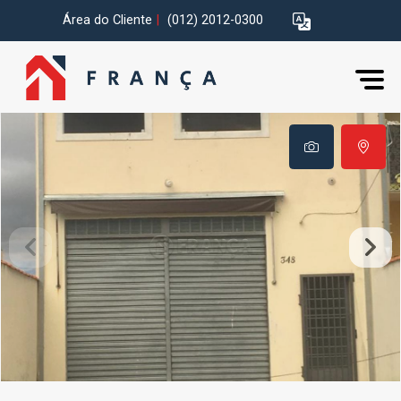
Área do Cliente
|
(012) 2012-0300