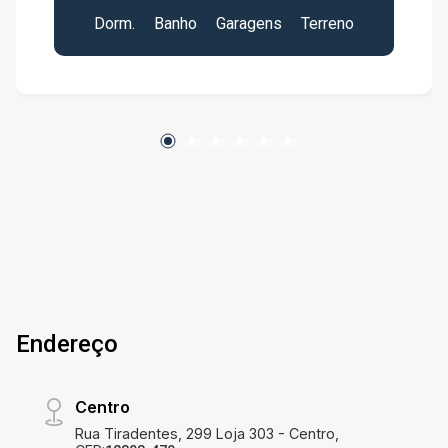
garagem; * Área grande inacabada na parte
Dorm.
Banho
Garagens
Terreno
superior, preparada para churrasqueira e
banheiro.
Endereço
Centro
Rua Tiradentes, 299 Loja 303 - Centro,