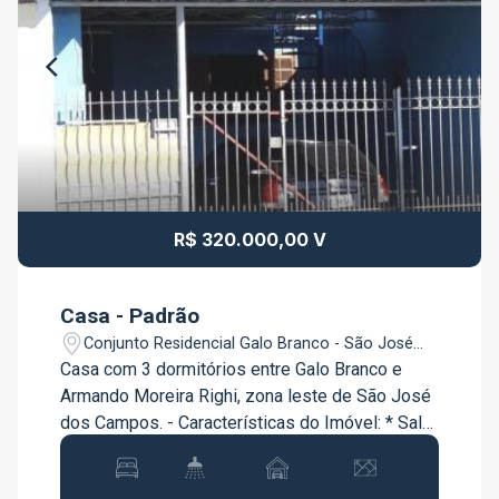
R$ 320.000,00 V
Casa - Padrão
Conjunto Residencial Galo Branco - São José
dos Campos/SP
Casa com 3 dormitórios entre Galo Branco e
Armando Moreira Righi, zona leste de São José
dos Campos. - Características do Imóvel: * Sala;
* Cozinha; * Copa; * Área de serviço; * 3
dormitórios; * 2 banheiros; * 2 vagas de
3
2
2
125m²