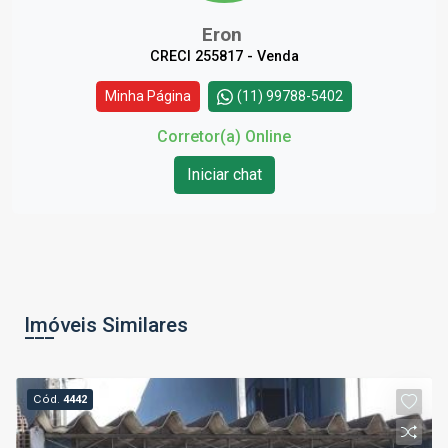
Eron
CRECI 255817 - Venda
Minha Página
(11) 99788-5402
Corretor(a) Online
Iniciar chat
Imóveis Similares
Cód.
4442