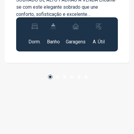
se com este elegante sobrado que une
conforto, sofisticação e excelente
aproveitamento dos espaços. Um imóvel
pensado para quem valoriza qualidade de vida,
3
2
2
147m²
ambientes modernos e acabamentos
Dorm.
Banho
Garagens
A. Útil
diferenciados. Com 147m² de área total, o
imóvel conta com 3 dormitórios, sendo uma
suíte master com closet e ar-condicionado
Terceiro dormitório atualmente configurado
como escritório, também equipado com ar-
condicionado Móveis planejados de alta
qualidade em todos os ambientes, incluindo
dormitórios, sala e cozinha Cozinha moderna e
recentemente renovada, equipada com forno
elétrico e cooktop por indução Sala ampla e
aconchegante, integrada aos demais ambientes
da casa Espaço gourmet exclusivo com telhado
retrátil, ideal para momentos de lazer e