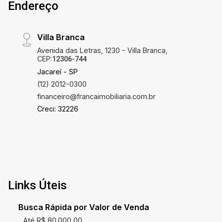
Endereço
confraternização em qualquer época do ano
Garagem para 2 veículos Cada detalhe deste
imóvel foi cuidadosamente planejado para
Villa Branca
proporcionar conforto, praticidade e
Avenida das Letras, 1230 - Villa Branca,
sofisticação, tornando-o uma excelente opção
CEP:
12306-744
para famílias que buscam um lar moderno e
Jacareí - SP
pronto para morar. Uma oportunidade única para
(12) 2012-0300
quem deseja viver com requinte e
financeiro@francaimobiliaria.com.br
exclusividade. Agende sua visita e venha
Creci: 32226
conhecer este belíssimo sobrado.
Links Úteis
Busca Rápida por Valor de Venda
Até R$ 80.000,00