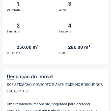
1
3
Dormitório
Suítes
2
4
Banheiros
Garagens
250.00 m²
286.00 m²
A. Terreno
A. Útil
Descrição do Imóvel
SOFISTICAÇÃO, CONFORTO E AMPLITUDE NO BOSQUE DOS
EUCALIPTOS
Uma residência imponente, projetada para oferecer
conforto, funcionalidade e elegância em cada ambiente.