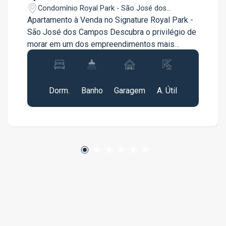
Condomínio Royal Park - São José dos
Campos/SP
Apartamento à Venda no Signature Royal Park -
São José dos Campos Descubra o privilégio de
morar em um dos empreendimentos mais
modernos e sofisticados de São José dos
Campos. O Signature Royal Park combina
2
1
1
67m²
arquitetura contemporânea, acabamento de alto
Dorm.
Banho
Garagem
A. Útil
padrão e uma área de lazer completa,
oferecendo conforto, praticidade e qualidade de
vida para toda a família. Características do
imóvel 67 m² de área útil 2 dormitórios sendo 1
suíte Sala ampla para 2 ambientes Varanda com
vista panorâmica Cozinha planejada Área de
serviço integrada 1 vaga de garagem Excelente
iluminação natural Planta moderna e bem
distribuída Condomínio Portaria 24 horas
Segurança eletrônica Piscina aquecida
Academia equipada Salão de festas Espaço
gourmet Playground Elevadores modernos