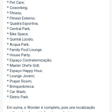
* Pet Care;
* Coworking;
* Fitness;
* Fitness Externo;
* Quadra Esportiva;
* Central Park;
* Bike Space;
* Quintal Lúcido;
* Acqua Park;
* Family Pool Lounge;
* House Party;
* Espaço Contraternização;
* Master Chefe Grill;
* Espaço Happy Hour;
* Lounge Jovem;
* Prayer Room;
* Brinquedoteca;
* Car Wash;
* Eletric Park.
Em suma, o Wonder é completo, pois une localização