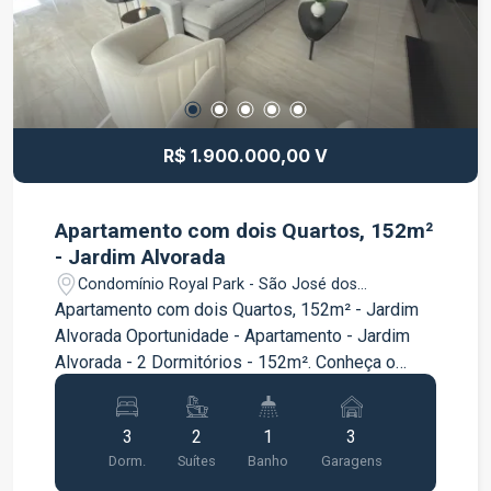
R$ 1.900.000,00 V
Apartamento com dois Quartos, 152m²
- Jardim Alvorada
Condomínio Royal Park - São José dos
Campos/SP
Apartamento com dois Quartos, 152m² - Jardim
Alvorada Oportunidade - Apartamento - Jardim
Alvorada - 2 Dormitórios - 152m². Conheça o
Apartamento no Jardim Alvorada em São José
dos Campos, uma oportunidade imperdível para
3
2
1
3
viver com conforto e praticidade, de 152m² está
Dorm.
Suítes
Banho
Garagens
estrategicamente localizado próximo a