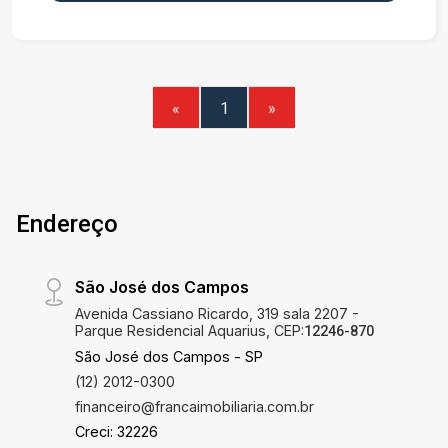
comércios, escolas, shoppings, supermercados,
lojas de conveniência, além de ter fácil acesso às
principais vias de acesso da cidade. Conheça as
características deste lindo apartamento: - 152m²
- Cozinha - Sala de estar ampla e integrada - Sala
«
1
»
de jantar - Área de Serviço - 3 Quartos sendo
duas suítes, todos com closet, móveis
planejados - 1 Lavabo - 1 Banheiro - 3 Vagas de
garagem - Home Studio - Persianas automáticas
Que tal agendar uma visita e conhecer este
Endereço
imóvel hoje mesmo?
São José dos Campos
Avenida Cassiano Ricardo, 319 sala 2207 -
Parque Residencial Aquarius, CEP:
12246-870
São José dos Campos - SP
(12) 2012-0300
financeiro@francaimobiliaria.com.br
Creci: 32226