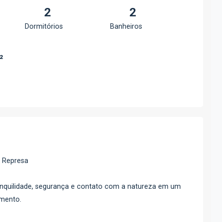
2
2
Dormitórios
Banheiros
²
a Represa
anquilidade, segurança e contato com a natureza em um
imento.