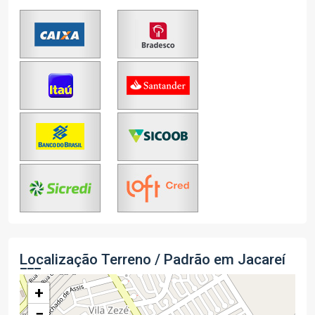
Localização Terreno / Padrão em Jacareí
+
−