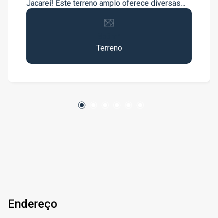
Jacareí! Este terreno amplo oferece diversas
possibilidades de construção e uso, ideal para
quem busca um espaço generoso em uma
853m²
localização estratégica. Características do
Terreno
Terreno: Metragem: 852,70m² Terreno Amplo:
Perfeito para projetos residenciais ou
comerciais Localização: Situado em uma área
de fácil acesso, próximo a comércios, escolas e
serviços essenciais Destaques: Potencial:
Ótimo para desenvolvimento de
empreendimentos, construção de casa dos
sonhos ou investimento. Espaço: Amplas
dimensões que permitem uma variedade de
projetos. Agende Sua Visita! Não perca a chance
de conhecer este excelente terreno
pessoalmente. Entre em contato conosco para
mais informações e agendamento de visitas.
Endereço