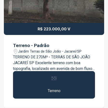
R$ 223.000,00 V
Terreno - Padrão
Jardim Terras de São João - Jacareí/SP
TERRENO DE 270M² - TERRAS DE SÃO JOÃO
JACAREÍ SP Excelente terreno com boa
topografia, localizado em avenida de bom fluxo,
com fácil acesso para os bairros, áreas centrais
e saídas para rodovias. Agende já sua visita !!!
284m²
Terreno