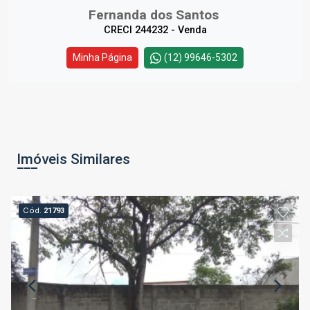
Fernanda dos Santos
CRECI 244232 - Venda
Minha Página
(12) 99646-5302
Imóveis Similares
Cód.
21793