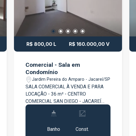
de serviços Estrutura corporativa de
alto padrão Ampla circulação de
pessoas e fácil acesso a
estacionamentos Imóvel disponível
para visitação. Para mais informações
ou negociação, entre em contato.
R$ 800,00 L
R$ 160.000,00 V
Comercial - Sala em
Condomínio
Jardim Pereira do Amparo - Jacareí/SP
SALA COMERCIAL À VENDA E PARA
LOCAÇÃO - 36 m² - CENTRO
COMERCIAL SAN DIEGO - JACAREÍ
Excelente sala comercial disponível
para venda e locação no Centro
1
36m²
Comercial San Diego, em uma
Banho
Const.
localização estratégica, ideal para