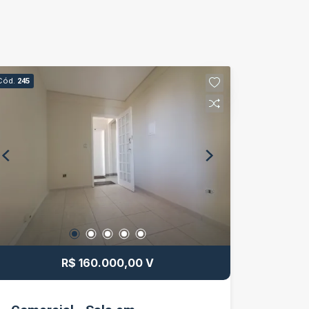
Cód.
245
R$ 160.000,00 V