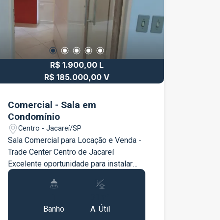
Perfeita para quem busca visibilidade,
praticidade e um endereço valorizado
para o seu negócio. Entre em contato
para mais informações e agende uma
visita.
R$ 1.900,00 L
R$ 185.000,00 V
Comercial - Sala em
Condomínio
Centro - Jacareí/SP
Sala Comercial para Locação e Venda -
Trade Center Centro de Jacareí
Excelente oportunidade para instalar
seu negócio em uma das regiões mais
valorizadas da cidade. Localizada no
1
31m²
Trade Center, no coração de Jacareí,
Banho
A. Útil
esta sala comercial oferece