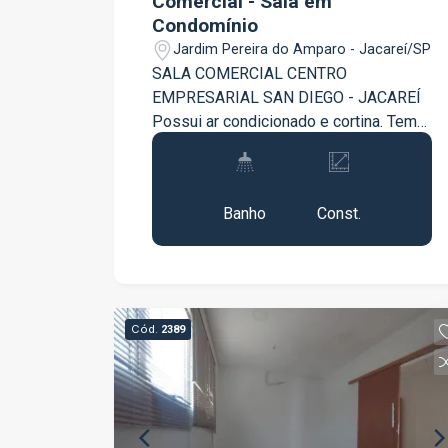
Comercial - Sala em
Condomínio
Jardim Pereira do Amparo - Jacareí/SP
SALA COMERCIAL CENTRO
EMPRESARIAL SAN DIEGO - JACAREÍ
Possui ar condicionado e cortina. Tem
divisórias. Agende sua visita!
1
36m²
Banho
Const.
Cód.
2389