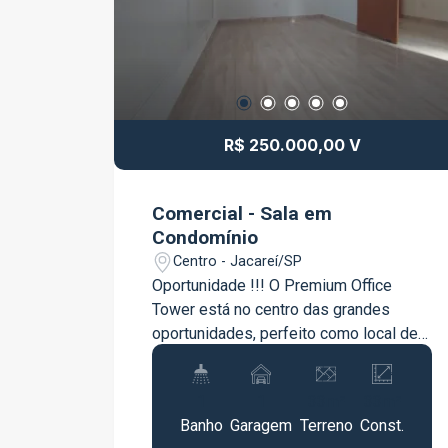
R$ 250.000,00 V
Comercial - Sala em
Condomínio
Centro - Jacareí/SP
Oportunidade !!! O Premium Office
Tower está no centro das grandes
oportunidades, perfeito como local de
trabalho e excelente como
investimento Localizado no centro da
1
1
33m²
33m²
cidade e ao lado de um comércio
Banho
Garagem
Terreno
Const.
intenso, agências bancárias, órgãos