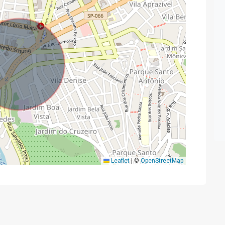
Leaflet
|
©
OpenStreetMap