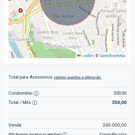
Leaflet
|
©
OpenStreetMap
Total para Acessórios
valores sujeitos a alteração.
Condomínio
350,00
Total / Mês
350,00
240.000,00
Venda
Consulte-nos
(ITBI, Registro, Escritura e Certidões)