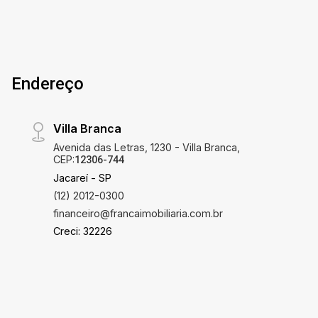
para instalar sua empresa em uma região
valorizada de Jacareí. Entre em contato para
mais informações e agende uma visita.
Endereço
Villa Branca
Avenida das Letras, 1230 - Villa Branca,
CEP:
12306-744
Jacareí - SP
(12) 2012-0300
financeiro@francaimobiliaria.com.br
Creci: 32226