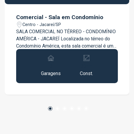
Comercial - Sala em Condomínio
Centro - Jacareí/SP
SALA COMERCIAL NO TÉRREO - CONDOMÍNIO
AMÉRICA - JACAREÍ Localizada no térreo do
Condomínio América, esta sala comercial é uma
excelente oportunidade para quem busca
visibilidade, praticidade e fácil acesso para
3
39m²
clientes. Área: 39 m² Sala comercial prática e
Garagens
Const.
bem localizada, ideal para consultórios,
escritórios ou pequenos negócios. Situada em
ponto estratégico, com grande circulação de
pessoas e ótima visibilidade. Destaques do
imóvel: Localização no térreo, facilitando o
acesso 39 m² de área privativa 3 vagas de
garagem Ideal para diferentes tipos de negócio
Condomínio com segurança e infraestrutura
comercial Excelente opção para investimento ou