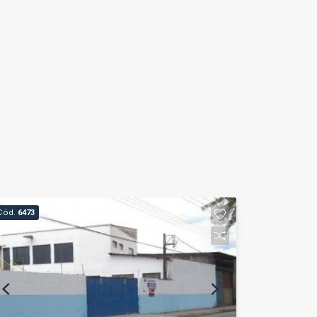
Cód.
6473