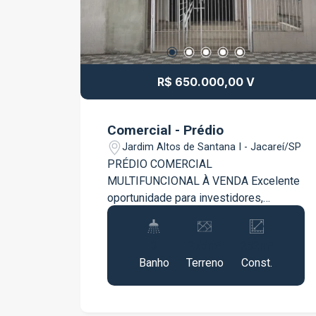
R$ 650.000,00 V
Comercial - Prédio
Jardim Altos de Santana I - Jacareí/SP
PRÉDIO COMERCIAL
MULTIFUNCIONAL À VENDA Excelente
oportunidade para investidores,
empresas e instituições. Imóvel
comercial de excelente padrão,
3
275m²
252m²
atualmente utilizado como templo
Banho
Terreno
Const.
religioso, com estrutura versátil e
pronto para receber diversos tipos de
atividades. Sua configuração permite