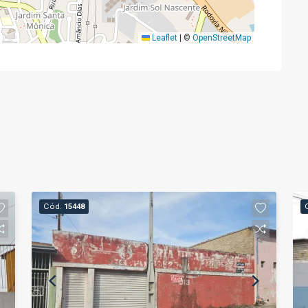
Leaflet
|
©
OpenStreetMap
Cód.
15448