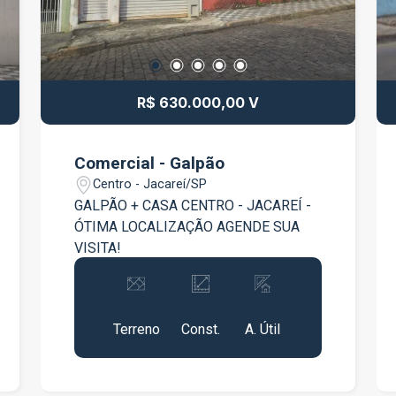
R$ 630.000,00 V
Comercial - Galpão
Centro - Jacareí/SP
GALPÃO + CASA CENTRO - JACAREÍ -
ÓTIMA LOCALIZAÇÃO AGENDE SUA
VISITA!
350m²
354m²
354m²
Terreno
Const.
A. Útil