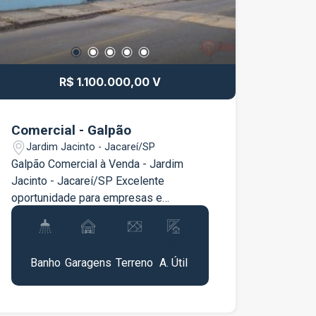
R$ 1.100.000,00 V
Comercial - Galpão
Jardim Jacinto - Jacareí/SP
Galpão Comercial à Venda - Jardim
Jacinto - Jacareí/SP Excelente
oportunidade para empresas e
investidores que buscam um imóvel
comercial amplo, funcional e bem
3
10
700m²
300m²
localizado em Jacareí. Este galpão
Banho
Garagens
Terreno
A. Útil
oferece uma estrutura completa para
diversas atividades comerciais, com
amplo espaço interno e facilidade de