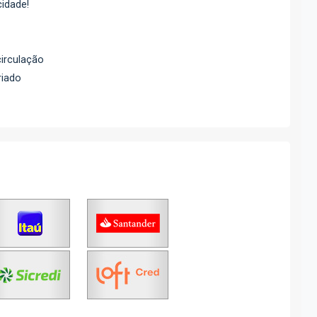
idade!
circulação
riado