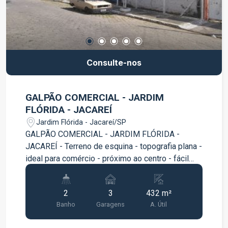
Consulte-nos
GALPÃO COMERCIAL - JARDIM
FLÓRIDA - JACAREÍ
Jardim Flórida - Jacareí/SP
GALPÃO COMERCIAL - JARDIM FLÓRIDA -
JACAREÍ - Terreno de esquina - topografia plana -
ideal para comércio - próximo ao centro - fácil
acesso aos bairros AGENDE SUA VISITA!
2
3
432 m²
Banho
Garagens
A. Útil