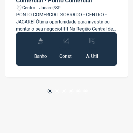
Comercial - Ponto Comercial
Centro - Jacareí/SP
PONTO COMERCIAL SOBRADO - CENTRO -
JACAREÍ Ótima oportunidade para investir ou
montar o seu negocio!!!!! Na Região Central de
Jacarei!!!! FRENTE SUPERIOR: - 2 SALAS
AMPLAS - WC FRENTE INFERIOR: - 2 SALAS
4
254m²
135m²
AMPLAS - WC CORREDOR LATERAL E FUNDOS:
Banho
Const.
A. Útil
- 1 CÔMODO - WC AGENDE SUA VISITA!!!