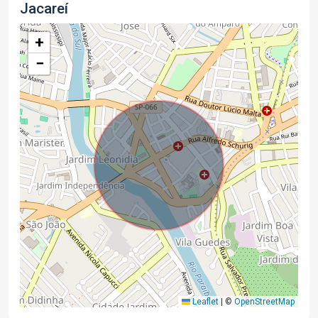
Jacareí
+
−
Leaflet
|
©
OpenStreetMap