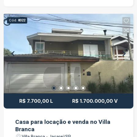
no fundo; - 2 vaga de garagem coberta - Jardim;
Aceito imóvel de menor valor como parte de
pagamento. Preferência por Apto 03 dorm. na
Cód.
8322
zona sul de SJCampos. Direto com o proprietário
R$ 7.700,00 L
R$ 1.700.000,00 V
Casa para locação e venda no Villa
Branca
Villa Branca - Jacareí/SP