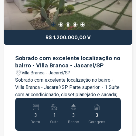
R$ 1.200.000,00 V
Sobrado com excelente localização no
bairro - Villa Branca - Jacareí/SP
Villa Branca - Jacareí/SP
Sobrado com excelente localização no bairro -
Villa Branca - Jacareí/SP Parte superior: - 1 Suíte
com ar condicionado, closet planejado e sacada; -
2 Dormitório com armário planejado e sacada; - 1
Sala; Parte Inferior: - Sala de estar com pé direito
3
1
3
3
duplo; - Sala de jantar; - Cozinha planejada; -
Dorm.
Suite
Banho
Garagens
Lavanderia com armário; - Lavabo; - Área gourmet
com churrasqueira e Lavabo; - Quarto de serviço