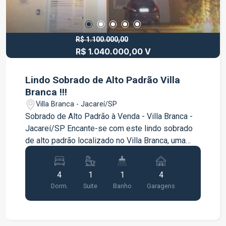
mais informações e agende uma visita.
R$ 1.100.000,00
R$ 1.040.000,00 V
Lindo Sobrado de Alto Padrão Villa
Branca !!!
Villa Branca - Jacareí/SP
Sobrado de Alto Padrão à Venda - Villa Branca -
Jacareí/SP Encante-se com este lindo sobrado
de alto padrão localizado no Villa Branca, uma
das regiões que mais crescem e se valorizam
em Jacareí. Com 200 m² de área construída, este
4
1
1
4
imóvel foi projetado para oferecer conforto,
Dorm.
Suite
Banho
Garagens
sofisticação e ambientes amplos, reunindo
excelente acabamento, segurança e uma área de
lazer completa para aproveitar momentos
especiais com a família e amigos. O imóvel