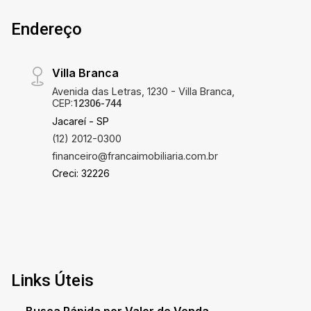
privilegiada no Villa Branca, com fácil acesso a
Endereço
comércios, serviços e principais vias. Entre em
contato para mais informações e agende uma
visita.
Villa Branca
Avenida das Letras, 1230 - Villa Branca,
CEP:
12306-744
Jacareí - SP
(12) 2012-0300
financeiro@francaimobiliaria.com.br
Creci: 32226
Links Úteis