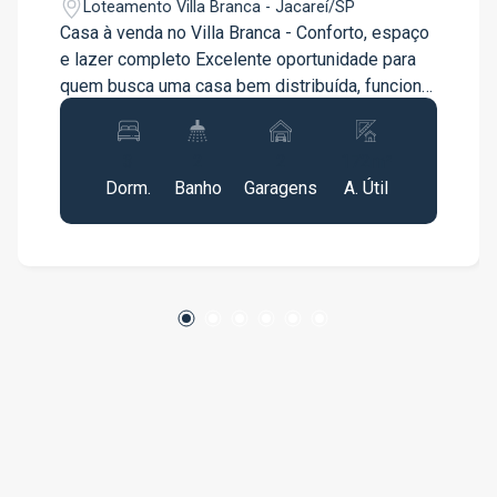
Loteamento Villa Branca - Jacareí/SP
Casa à venda no Villa Branca - Conforto, espaço
e lazer completo Excelente oportunidade para
quem busca uma casa bem distribuída, funcional
e pronta para morar em um dos bairros mais
valorizados da região. Características do imóvel:
3
2
2
172m²
Sala ampla com 2 ambientes Cozinha integrada
Dorm.
Banho
Garagens
A. Útil
com sala de jantar 1 suíte + 2 quartos, todos
com ar-condicionado 1 banheiro na parte
superior atendendo os dois quartos 1 lavabo na
parte inferior Garagem para 2 carros com portão
automatizado Área externa: Espaço de lazer
com piscina e churrasqueira Portão lateral com
acesso independente Diferenciais: Casa com 3
andares, proporcionando melhor aproveitamento
dos espaços Andar superior versátil, atualmente
utilizado como lavanderia, com possibilidade de
adaptação para escritório, sala de jogos,
academia ou outro ambiente Localização