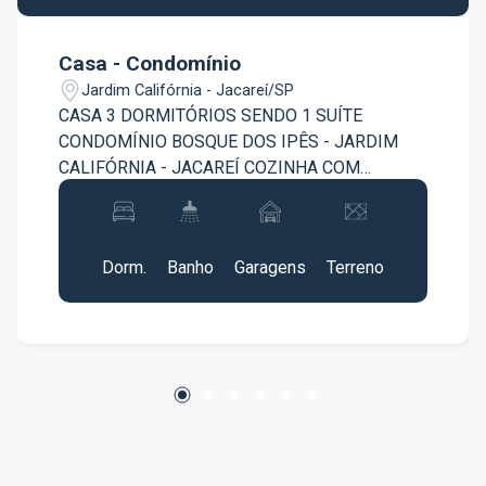
Casa - Condomínio
Jardim Califórnia - Jacareí/SP
CASA 3 DORMITÓRIOS SENDO 1 SUÍTE
CONDOMÍNIO BOSQUE DOS IPÊS - JARDIM
CALIFÓRNIA - JACAREÍ COZINHA COM
ARMÁRIOS PISO PORCELANATO ESCRITÓRIO
COM ARMÁRIOS VENTILADOR DE TETO AR
3
2
4
120m²
CONDICIONADO NA SUÍTE CHURRASQUEIRA
Dorm.
Banho
Garagens
Terreno