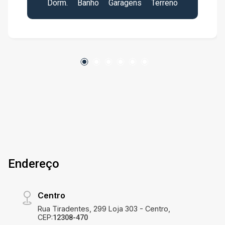
Dorm.
Banho
Garagens
Terreno
comercial/mercearia já estruturado
Estabelecimento pronto para funcionamento
Garagem com capacidade para 3 carros
Diferenciais: Localização estratégica no bairro
Pagador de Andrade Grande visibilidade para
comércio local Ideal para quem busca morar e
trabalhar no mesmo endereço
Endereço
Centro
Rua Tiradentes, 299 Loja 303 - Centro,
CEP:
12308-470