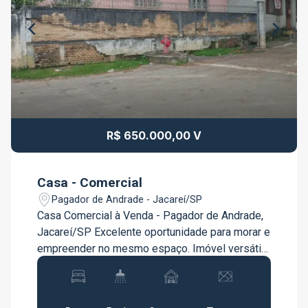
R$ 650.000,00 V
Casa - Comercial
Pagador de Andrade - Jacareí/SP
Casa Comercial à Venda - Pagador de Andrade,
Jacareí/SP Excelente oportunidade para morar e
empreender no mesmo espaço. Imóvel versátil,
ideal para comércio e residência. Características
do imóvel: 3 dormitórios Sala ampla Cozinha
3
1
3
306m²
funcional Banheiro social (W.C.) Salão