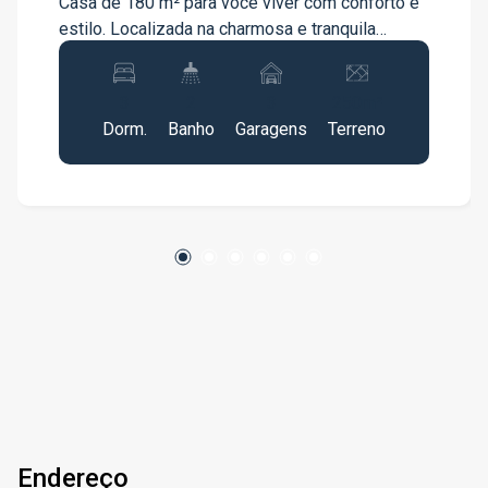
Casa de 180 m² para você viver com conforto e
estilo. Localizada na charmosa e tranquila
Cidade Jardim, esta propriedade oferece: 3
dormitórios amplos, perfeitos para o seu
3
2
3
250m²
descanso. Sala espaçosa e bem iluminada, ideal
Dorm.
Banho
Garagens
Terreno
para reunir a família e amigos. Cozinha funcional
e prática para preparar deliciosas refeições.
Quintal com espaço para lazer e jardinagem.
Garagem para até 3 veículos. Área total de 180
m², aproveite cada canto desta casa que
combina conforto e praticidade. Região
privilegiada, com acesso fácil a comércio,
escolas, parques e transporte público. Entre em
contato e agende já sua visita. Não perca esta
chance de morar na casa dos seus sonhos!
Endereço