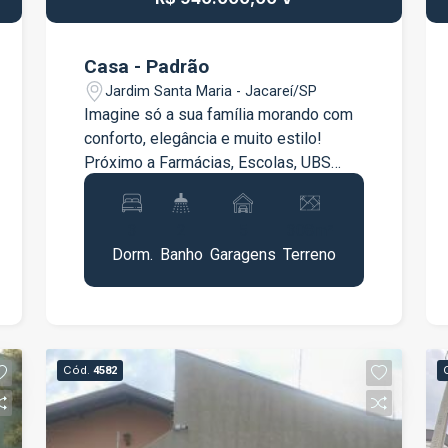
Casa - Padrão
Jardim Santa Maria - Jacareí/SP
Imagine só a sua família morando com
conforto, elegância e muito estilo!
Próximo a Farmácias, Escolas, UBS
localização e perto de tudo o que você
precisa. - 03 Dormitórios; - Sala ampla;
3
2
5
308m²
- cozinha; - Banheiro; - Área de serviço;
Dorm.
Banho
Garagens
Terreno
- Edícula com 2 dormitórios; - 5 vagas
de garagem. Agende ja sua visita com
um dos nosso especialistas!!!!
Cód.
4582