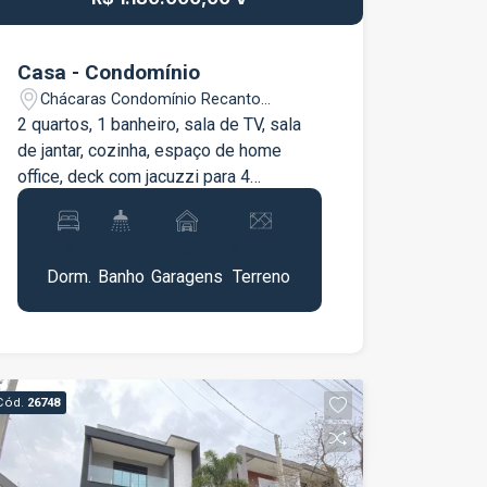
Casa - Condomínio
Chácaras Condomínio Recanto
Pássaros II - Jacareí/SP
2 quartos, 1 banheiro, sala de TV, sala
de jantar, cozinha, espaço de home
office, deck com jacuzzi para 4
pessoas, espaço para fogueira e
garagem para até 3 carros. Construção
2
1
3
2.400m²
recente: 2,5 anos. Toda murada e com
Dorm.
Banho
Garagens
Terreno
jardim com paisagismo.
Cód.
26748