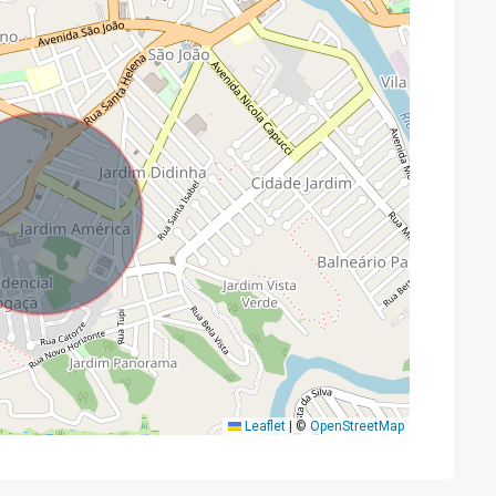
Leaflet
|
©
OpenStreetMap