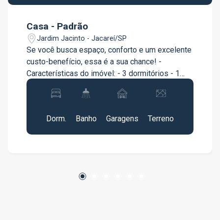
Casa - Padrão
Jardim Jacinto - Jacareí/SP
Se você busca espaço, conforto e um excelente
custo-benefício, essa é a sua chance! -
Características do imóvel: - 3 dormitórios - 1
banheiro - Sala - Cozinha - Vaga para até 2
carros - Terreno amplo com 314,65 m² ? ideal
3
1
2
315m²
para futuras ampliações ou área gourmet
Dorm.
Banho
Garagens
Terreno
Localização tranquila no Jardim Jacinto, com
fácil acesso a comércios e vias principais da
cidade. Excelente oportunidade para morar ou
investir! Não perca essa chance, imóveis com
esse tamanho de terreno vendem rápido!