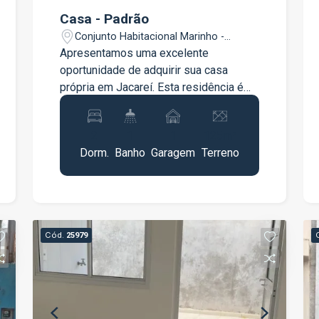
Casa - Padrão
Conjunto Habitacional Marinho -
Jacareí/SP
Apresentamos uma excelente
oportunidade de adquirir sua casa
própria em Jacareí. Esta residência é
perfeita para quem busca conforto e
praticidade. 2 Dormitórios Sala Cozinha
2
1
1
125m²
Banheiro Lavanderia 1 Vaga de
Dorm.
Banho
Garagem
Terreno
Garagem Entre em contato para mais
informações e agendamento de visitas.
Cód.
25979