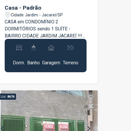
Casa - Padrão
Cidade Jardim - Jacareí/SP
CASA em CONDOMÍNIO 2
DORMITÓRIOS sendo 1 SUÍTE -
BAIRRO CIDADE JARDIM JACAREÍ !!!
Oportunidade !!! Localizado ao lado da
região central Jacareí , em um bairro
2
1
1
100m²
totalmente estruturado , esse
Dorm.
Banho
Garagem
Terreno
aconchegante sobrado conta com : 2
Dormitórios 1 Suíte ; 1 Banheiro Social ;
- Sala de Estar ; - Sala de Jantar ; -
Cozinha ; - Quintal com churrasqueira , 1
Vaga de garagem . ** Fase acabamento
Cód.
8676
Agenda sua visita !!!