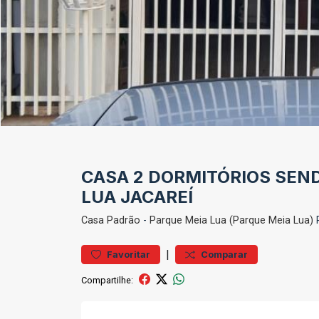
CASA 2 DORMITÓRIOS SEND
LUA JACAREÍ
Casa
Padrão
-
Parque Meia Lua (Parque Meia Lua)
R
|
Favoritar
Comparar
Compartilhe: