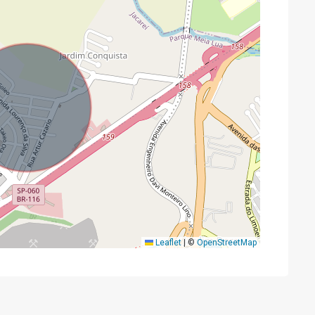
Leaflet
|
©
OpenStreetMap