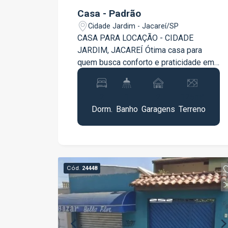
Casa - Padrão
Cidade Jardim - Jacareí/SP
CASA PARA LOCAÇÃO - CIDADE
JARDIM, JACAREÍ Ótima casa para
quem busca conforto e praticidade em
um bairro tranquilo. O imóvel conta com:
2 dormitórios, sendo 1 suíte Sala ampla
2
1
2
125m²
e arejada Cozinha funcional Banheiro
Dorm.
Banho
Garagens
Terreno
social Quintal Cômodo nos fundos para
armazenamento Ideal para o dia a dia,
com espaço e organização. Agende sua
visita e venha conhecer.
Cód.
24448