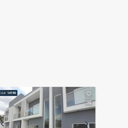
Cód.
14190