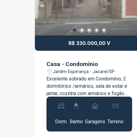
R$ 330.000,00 V
Casa - Condomínio
Jardim Esperança - Jacareí/SP
Excelente sobrado em Condomínio, 2
dormitórios /armários, sala de estar e
jantar, cozinha com armários e fogão
cooktop, lavabo, quintal e área gourmet
portão eletrônico para o quintal e
2
1
2
105m²
segurança com monitoramento. Fácil
Dorm.
Banho
Garagens
Terreno
acesso as áreas centrais e saídas
rodovias.