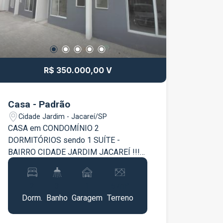
R$ 350.000,00 V
Casa - Padrão
Cidade Jardim - Jacareí/SP
CASA em CONDOMÍNIO 2
DORMITÓRIOS sendo 1 SUÍTE -
BAIRRO CIDADE JARDIM JACAREÍ !!!
Oportunidade !!! Localizado ao lado da
região central Jacareí , em um bairro
2
3
1
57m²
totalmente estruturado , esse
Dorm.
Banho
Garagem
Terreno
aconchegante sobrado conta com : 2
Dormitórios 1 Suíte ; 1 Banheiro Social ;