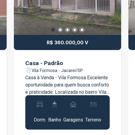
R$ 360.000,00 V
Casa - Padrão
Vila Formosa - Jacareí/SP
Casa à Venda - Vila Formosa Excelente
oportunidade para quem busca conforto
e praticidade. Localizada no bairro Vila
Formosa, esta casa possui 90 m² de
área construída, muito bem distribuídos:
2
1
2
170m²
2 dormitórios 1 banheiro Sala
Dorm.
Banho
Garagens
Terreno
aconchegante Cozinha funcional 2
vagas de garagem Imóvel ideal para