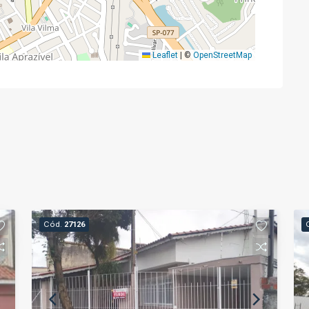
Leaflet
|
©
OpenStreetMap
Cód.
27126