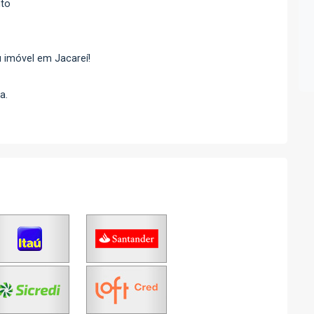
nto
 imóvel em Jacareí!
a.