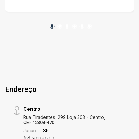
cerca elétrica pertence a casa e o alarme é
comodato, entao se o comprador não quiser
continuar com a Panther, aí a Panther vem e tira
o alarme e mantém a cerca elétrica dando
choque, mas sem nenhum tipo de
monitoramento
Endereço
Centro
Rua Tiradentes, 299 Loja 303 - Centro,
CEP:
12308-470
Jacareí - SP
(12) 2012-0300