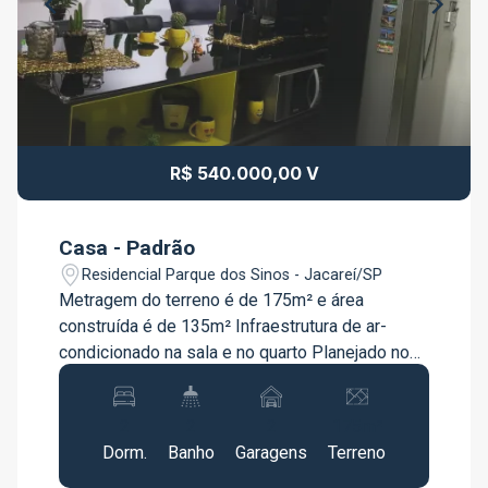
R$ 540.000,00 V
Casa - Padrão
Residencial Parque dos Sinos - Jacareí/SP
Metragem do terreno é de 175m² e área
construída é de 135m² Infraestrutura de ar-
condicionado na sala e no quarto Planejado no
quarto e na cozinha Garagem para 2 carros
Hobby box Área gourmet 2 quartos (nenhum é
2
2
2
175m²
suíte) 2 banheiros (um dentro da casa e outro na
Dorm.
Banho
Garagens
Terreno
área gourmet) Tela em todas as janelas Cerca
elétrica e estrutura de alarme. A estrutura de