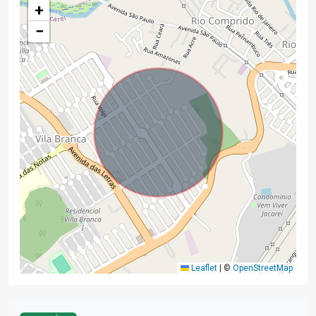
+
−
Leaflet
|
©
OpenStreetMap