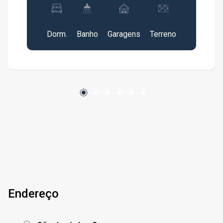
espaços. Destaques do imóvel: - 2 suítes
amplas e bem iluminadas - Lavabo social -
2
1
11
240m²
Cozinha planejada com forno embutido e
Dorm.
Banho
Garagens
Terreno
cooktop - Sala integrada com conceito aberto e
ótimo fluxo entre os ambientes - Área de
serviço independente - Quarto de despensa -
Espaço gourmet com churrasqueira, perfeito
para receber - Móveis planejados em todos os
ambientes - Escada em mármore travertino,
trazendo sofisticação ao ambiente - Rebaixo de
gesso em todo o imóvel, com projeto de
iluminação bem distribuído - Garagem coberta
para até 3 carros + 8 vagas descobertas -
Portão automático e muros altos (3 metros),
garantindo segurança e privacidade - Terreno de
240m² com 168m² de construção - Espaço já
Endereço
preparado para futura instalação de piscina
Entre em contato para mais informações ou para
agendar uma visita. Essa é a oportunidade que