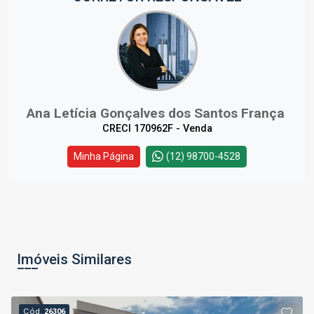
Ana Letícia Gonçalves dos Santos França
CRECI 170962F - Venda
Minha Página
(12) 98700-4528
Imóveis Similares
Cód.
26306