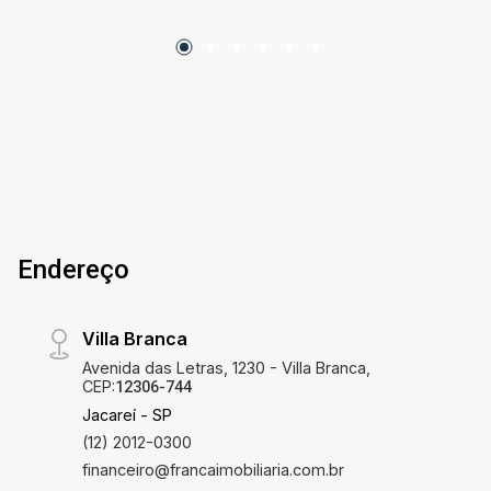
para o seu dia a dia; - Copa; - Área de serviço
integrada a um quarto para organizar matérias,
despensa etc... - 2 Vagas de garagem * A casa
possui aquecedor solar, que usa a luz do sol
para esquentar a água dos chuveiros e das pias
da cozinha e dos banheiros, o que significa
conforto e economia na conta de luz, conte
Boiler é de 500 litros. VENHA CONFERIR!!!
AGENDE SUA VISITA!!!
Endereço
Villa Branca
Avenida das Letras, 1230 - Villa Branca,
CEP:
12306-744
Jacareí - SP
(12) 2012-0300
financeiro@francaimobiliaria.com.br