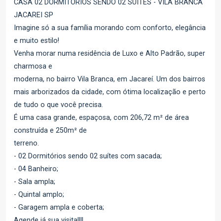
CASA 02 DORMITÓRIOS SENDO 02 SUITES - VILA BRANCA
JACAREI SP
Imagine só a sua família morando com conforto, elegância
e muito estilo!
Venha morar numa residência de Luxo e Alto Padrão, super
charmosa e
moderna, no bairro Vila Branca, em Jacareí. Um dos bairros
mais arborizados da cidade, com ótima localização e perto
de tudo o que você precisa.
É uma casa grande, espaçosa, com 206,72 m² de área
construída e 250m² de
terreno.
- 02 Dormitórios sendo 02 suítes com sacada;
- 04 Banheiro;
- Sala ampla;
- Quintal amplo;
- Garagem ampla e coberta;
Agende já sua visita!!!!