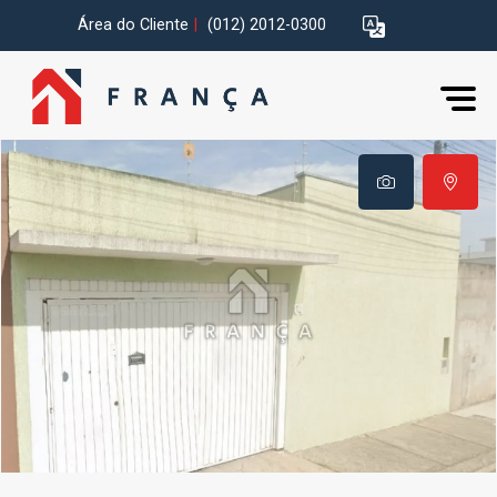
Área do Cliente
|
(012) 2012-0300