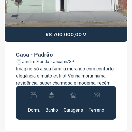
R$ 700.000,00 V
Casa - Padrão
Jardim Flórida - Jacareí/SP
Imagine só a sua família morando com conforto,
elegância e muito estilo! Venha morar numa
residência, super charmosa e moderna, recém
reformada no bairro Jardim Florida, em Jacareí.
Um dos bairros mais arborizados da cidade,
3
1
2
300m²
com ótima localização e perto de tudo o que
Dorm.
Banho
Garagens
Terreno
você precisa. - 3 Dormitórios sendo 02 suítes; -
Lavabo; - Sala ampla e bem arejada; - Cozinha
com planejados, COOKTOP e bem planejada