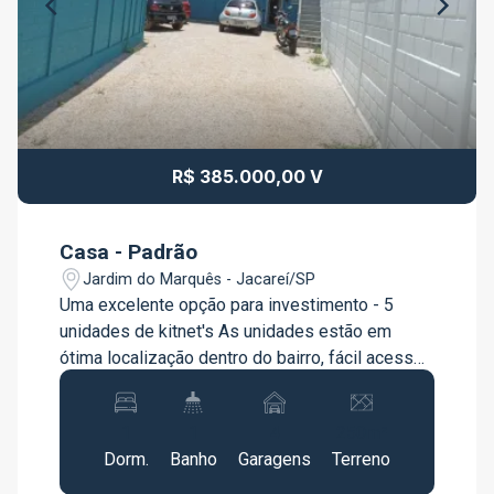
R$ 385.000,00 V
Casa - Padrão
Jardim do Marquês - Jacareí/SP
Uma excelente opção para investimento - 5
unidades de kitnet's As unidades estão em
ótima localização dentro do bairro, fácil acesso
para o centro da cidade, pontos de ônibus
municipais e intermunicipais, as unidades
1
1
4
250m²
possuem vagas de garagem para usuários. O
Dorm.
Banho
Garagens
Terreno
espaço conta com 3 unidades térreas e duas
unidades no piso superior. Unidades já locadas