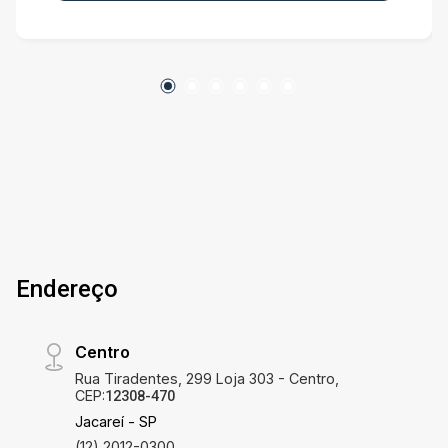
por $700,00 cada uma. Entre em contato e venha
conhecer esta oportunidade para o seu
investimento.
Endereço
Centro
Rua Tiradentes, 299 Loja 303 - Centro,
CEP:
12308-470
Jacareí - SP
(12) 2012-0300