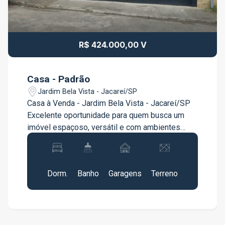
R$ 424.000,00 V
Casa - Padrão
Jardim Bela Vista - Jacareí/SP
Casa à Venda - Jardim Bela Vista - Jacareí/SP
Excelente oportunidade para quem busca um
imóvel espaçoso, versátil e com ambientes
bem distribuídos para proporcionar conforto e
praticidade para toda a família. Esta residência
3
2
2
230m²
possui uma ótima configuração, ideal para quem
Dorm.
Banho
Garagens
Terreno
deseja mais privacidade entre os ambientes,
espaço para home office ou até mesmo
diferentes possibilidades de utilização dos
pavimentos. O imóvel dispõe de: 3 quartos 1
suíte no pavimento inferior 2 quartos no