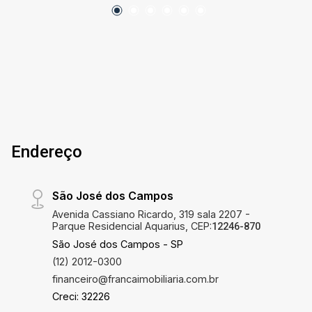
pavimento superior Sala no piso térreo Cozinha
no piso térreo Sala integrada com cozinha
adicional no pavimento superior Ambientes
amplos e bem distribuídos Localizada no
Jardim Bela Vista, em Jacareí, a casa conta com
fácil acesso a comércios, escolas, transporte
público e principais vias da cidade,
proporcionando praticidade para o dia a dia. Uma
Endereço
excelente opção para quem busca um imóvel
confortável, com boa localização e grande
potencial de adaptação às necessidades da
São José dos Campos
família. Agende sua visita e venha conhecer
Avenida Cassiano Ricardo, 319 sala 2207 -
este excelente imóvel.
Parque Residencial Aquarius, CEP:
12246-870
São José dos Campos - SP
(12) 2012-0300
financeiro@francaimobiliaria.com.br
Creci: 32226