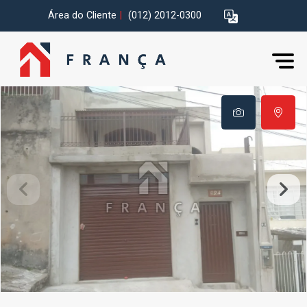
Área do Cliente
|
(012) 2012-0300