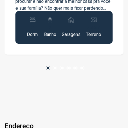
procurar e não encontrar a melhor casa pra você
e sua família? Não quer mais ficar perdendo
tempo? More com conforto, tranquilidade e
próximo ao Centro de Jacareí! - 03 dormitórios
3
2
5
250m²
sendo 01 quarto com Suíte Master; - Ampla sala
Dorm.
Banho
Garagens
Terreno
com três ambientes; - Cozinha com planejados -
Amplo quintal com edícula : - Área de Serviço,
quarto e banheiro - Garagem para até 04 carro;
Agende já uma visita com nosso
especialistas!!!!
Endereço