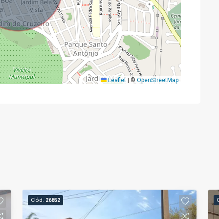
Leaflet
|
©
OpenStreetMap
Cód.
26852