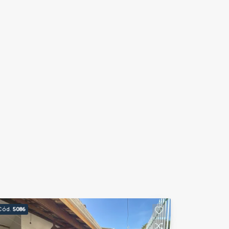
Cód.
5086