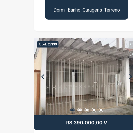
3
2
2
250m²
Dorm.
Banho
Garagens
Terreno
Cód.
27139
R$ 390.000,00 V