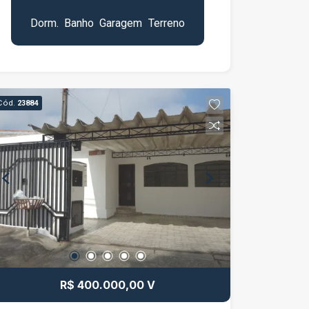
2
1
1
150m²
região tranquila e de fácil acesso.
Dorm.
Banho
Garagem
Terreno
Ótima oportunidade para morar com
conforto e funcionalidade. Agende uma
visita e conheça mais detalhes.
Cód.
23884
R$ 400.000,00 V