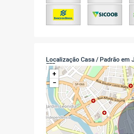
Localização Casa / Padrão em 
+
−