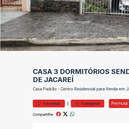
CASA 3 DORMITÓRIOS SEND
DE JACAREÍ
Casa
Padrão
-
Centro
Residencial para Venda em J
|
Permuta
Favoritar
Comparar
Compartilhe: