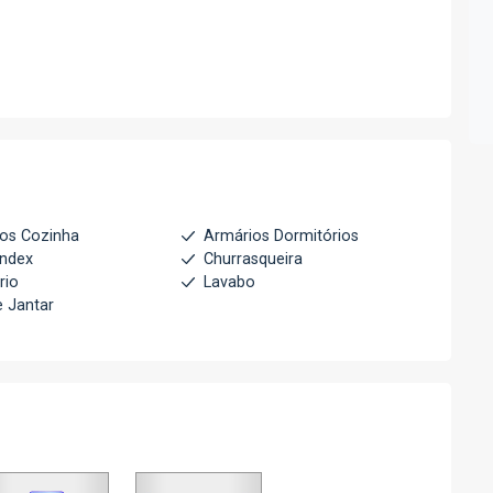
os Cozinha
Armários Dormitórios
index
Churrasqueira
rio
Lavabo
e Jantar