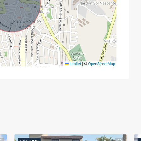
Leaflet
|
©
OpenStreetMap