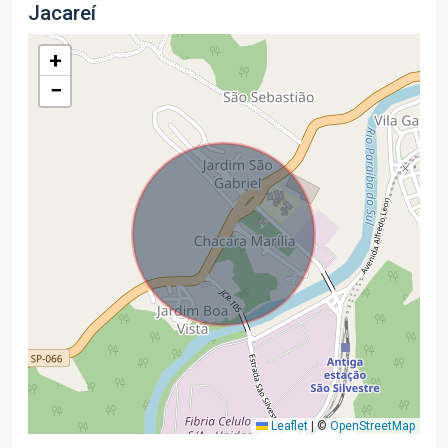
Jacareí
+
−
Leaflet
|
©
OpenStreetMap