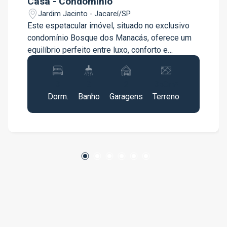
Casa - Condomínio
Jardim Jacinto - Jacareí/SP
Este espetacular imóvel, situado no exclusivo
condomínio Bosque dos Manacás, oferece um
equilíbrio perfeito entre luxo, conforto e
funcionalidade. Com 350 m² de terreno e 230 m²
de área construída, esta casa é ideal para quem
3
2
2
350m²
busca um espaço amplo e bem distribuído para
Dorm.
Banho
Garagens
Terreno
viver momentos inesquecíveis com a família e
amigos. Características do Imóvel: 3 Suítes na
Parte Superior: Suítes espaçosas e
confortáveis, garantindo privacidade e bem-
estar. Sala de TV na Parte Superior: Um
ambiente aconchegante para momentos de
entretenimento e descanso. Sala de Estar e
Jantar com Pé Direito Duplo: Elegância e
sofisticação em um espaço amplo e bem
iluminado. Sala de Jogos (8x5 m): Diversão
garantida com um espaço dedicado ao lazer e