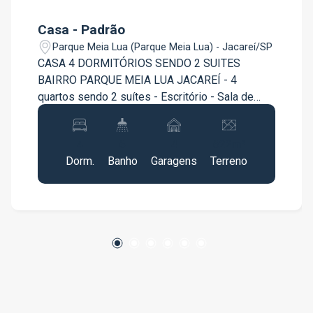
Casa - Padrão
Parque Meia Lua (Parque Meia Lua) - Jacareí/SP
CASA 4 DORMITÓRIOS SENDO 2 SUITES
BAIRRO PARQUE MEIA LUA JACAREÍ - 4
quartos sendo 2 suítes - Escritório - Sala de
jogos - Piscina - Churrasqueira - Planejados na
cozinha e nos quartos - Casinha de cachorros
4
6
4
622m²
fino acabamento
Dorm.
Banho
Garagens
Terreno