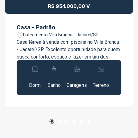
R$ 954.000,00 V
Casa - Padrão
Loteamento Villa Branca - Jacareí/SP
Casa térrea à venda com piscina no Villa Branca
- Jacareí/SP Excelente oportunidade para quem
busca conforto, espaço e lazer em um dos
bairros mais valorizados de Jacareí. Esta casa
térrea possui ambientes amplos, excelente
3
2
2
250m²
distribuição e diversos diferenciais que
Dorm.
Banho
Garagens
Terreno
proporcionam mais praticidade e qualidade de
vida para toda a família. Características do
imóvel: 3 quartos amplos, sendo 1 suíte com
closet Todos os quartos com ar-condicionado e
móveis planejados Cozinha americana integrada
à copa, equipada com cooktop, forno elétrico e
coifa de ilha Banheiros reformados Área