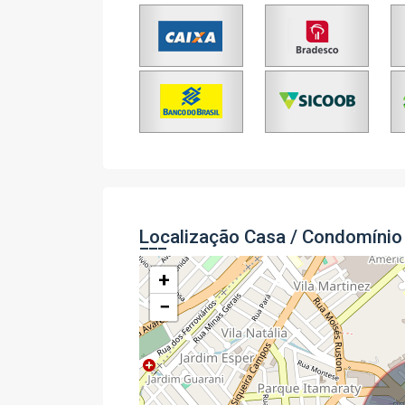
Localização Casa / Condomínio
+
−