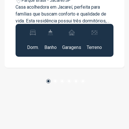
Parque Brasil - Jacareí/SP
Casa acolhedora em Jacareí, perfeita para
famílias que buscam conforto e qualidade de
vida. Esta residência possui três dormitórios,
sendo uma suíte, e um total de dois banheiros,
incluindo um banheiro social. O design da casa
3
2
4
300m²
apresenta uma cozinha e copa integradas em
Dorm.
Banho
Garagens
Terreno
um conceito aberto, proporcionando um
ambiente moderno e espaçoso. A sala de
TV/estar oferece um espaço aconchegante para
momentos de relaxamento em família. A
garagem coberta acomoda duas vagas, mas
pode abrigar até quatro carros, garantindo
segurança e praticidade. Nos fundos, a
propriedade conta com uma edícula de entrada
independente, que inclui uma vaga coberta, um
banheiro e um quarto, ideal para visitas ou para
ser utilizada como espaço adicional conforme
sua necessidade. O quintal grande e a