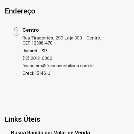
churrasqueira completam essa residência,
Endereço
tornando-a perfeita para receber amigos e
familiares em momentos de lazer. Não perca a
oportunidade de adquirir esta casa reformada e
Centro
pronta para morar. Agende uma visita e descubra
Rua Tiradentes, 299 Loja 303 - Centro,
o seu novo lar em Jacareí.
CEP:
12308-470
Jacareí - SP
(12) 2012-0300
financeiro@francaimobiliaria.com.br
Creci: 15146-J
Links Úteis
Busca Rápida por Valor de Venda