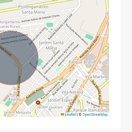
Leaflet
|
©
OpenStreetMap