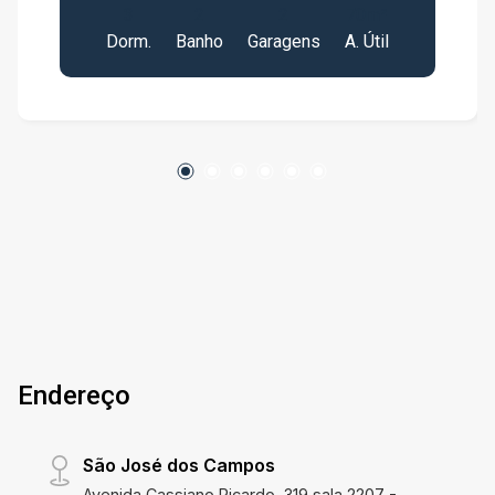
3
2
2
70m²
dormitórios, sendo 1 suíte Sala Cozinha 2
Dorm.
Banho
Garagens
A. Útil
banheiros Área de serviços 2 vagas de garagem
Planta funcional, ideal para famílias que buscam
praticidade e qualidade de vida. Lazer completo
no condomínio Piscina com borda infinita e vista
espetacular para a Serra da Mantiqueira Raia
olímpica coberta e climatizada Deck molhado
Sauna Academia Espaço funcional Espaço
training Espaço fitness e pomar 900 metros de
pista de caminhada Espaço beleza Playground
Cinema Espaço pet Complexo esportivo Quadra
de tênis Quadra de grama sintética Quadra
poliesportiva Condomínio com mais de 40 itens
de lazer, proporcionando estrutura completa
Endereço
para toda a família. Entre em contato para mais
informações e agende sua visita.
São José dos Campos
Avenida Cassiano Ricardo, 319 sala 2207 -