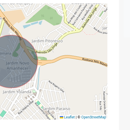
Leaflet
|
©
OpenStreetMap