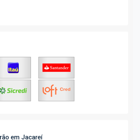
rão em Jacareí