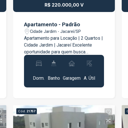
R$ 220.000,00 V
Apartamento - Padrão
Cidade Jardim - Jacareí/SP
Apartamento para Locação | 2 Quartos |
Cidade Jardim | Jacareí Excelente
oportunidade para quem busca
praticidade, conforto e boa localização.
Apartamento residencial com
2
1
1
50m²
ambientes bem distribuídos, ideal para
Dorm.
Banho
Garagem
A. Útil
o dia a dia. 2 quartos, sendo 1 com
guarda-roupa Sala aconchegante
Cozinha estilo americana com armários
planejados Banheiro social Área de
serviço 1 vaga de garagem Localizado
Cód.
21757
no bairro Cidade Jardim, em Jacareí,
com fácil acesso a comércios, escolas,
supermercados, transporte público e