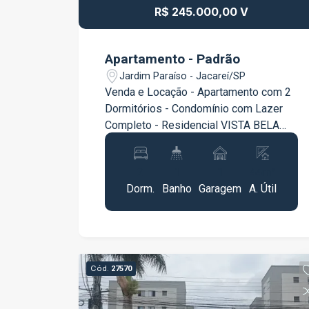
R$ 245.000,00 V
Apartamento - Padrão
Jardim Paraíso - Jacareí/SP
Venda e Locação - Apartamento com 2
Dormitórios - Condomínio com Lazer
Completo - Residencial VISTA BELA
(Jardim Paraiso), Jacareí Excelente
oportunidade para morar ou investir!
2
1
1
44m²
Apartamento disponível para venda ou
Dorm.
Banho
Garagem
A. Útil
locação no Residencial Vista bela,
localizado no Jardim paraíso, em
Jacareí. Condomínio com infraestrutura
completa de lazer e segurança.
Características do imóvel: 2 dormitórios
Cód.
27570
Sala bem iluminada Cozinha funcional
Banheiro social 1 vaga de garagem Sol
da tarde (ambientes claros e arejados)