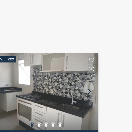
Cód.
7221