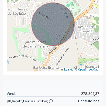
Leaflet
|
©
OpenStreetMap
278.307,37
Venda
Consulte-nos
(ITBI, Registro, Escritura e Certidões)