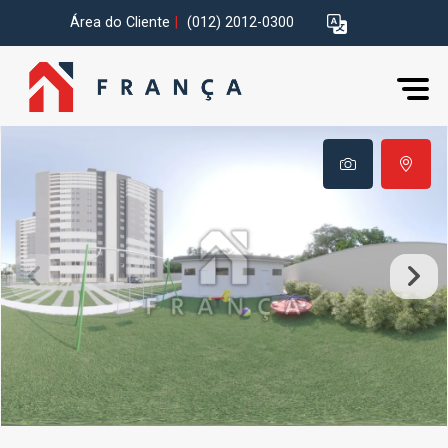
Área do Cliente
|
(012) 2012-0300