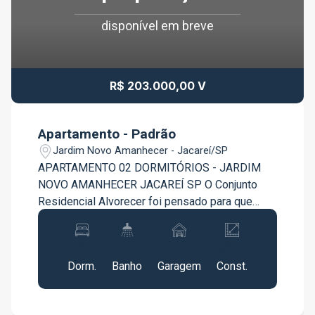
disponível em breve
R$ 203.000,00 V
Apartamento - Padrão
Jardim Novo Amanhecer - Jacareí/SP
APARTAMENTO 02 DORMITÓRIOS - JARDIM
NOVO AMANHECER JACAREÍ SP O Conjunto
Residencial Alvorecer foi pensado para que
você e sua família construam memórias. Um
espaço que agrega qualidade de vida e bem
2
1
1
52m²
estar, proporcionando tranquilidade em habitar.
Dorm.
Banho
Garagem
Const.
Contem: - 02 Dormitórios; - Sala ampla e arejada;
- Cozinha; - Área de Serviço; - Garagem. Agende
já sua visita!!!!