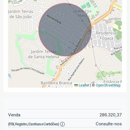
Leaflet
|
©
OpenStreetMap
286.320,37
Venda
Consulte-nos
(ITBI, Registro, Escritura e Certidões)