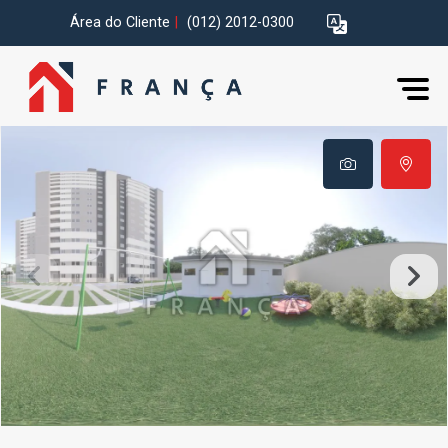
Área do Cliente
|
(012) 2012-0300