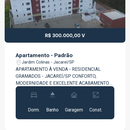
R$ 300.000,00 V
Apartamento - Padrão
Jardim Colinas - Jacareí/SP
APARTAMENTO À VENDA - RESIDENCIAL
GRAMADOS - JACAREÍ/SP CONFORTO,
MODERNIDADE E EXCELENTE ACABAMENTO
EM UM DOS MELHORES ENDEREÇOS DE
JACAREÍ! Este lindo apartamento no
2
1
1
57m²
Residencial Gramados é uma excelente
Dorm.
Banho
Garagem
Const.
oportunidade para quem busca praticidade,
segurança e um imóvel pronto para morar. O
apartamento se destaca pelo acabamento de