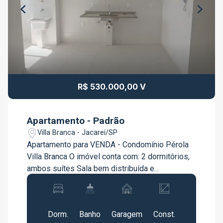
R$ 530.000,00 V
Apartamento - Padrão
Villa Branca - Jacareí/SP
Apartamento para VENDA - Condomínio Pérola
Villa Branca O imóvel conta com: 2 dormitórios,
ambos suítes Sala bem distribuída e
aconchegante Cozinha funcional 1 vaga de
garagem coberta Apartamento ideal para quem
2
2
1
68m²
busca conforto e mais privacidade, já que os
Dorm.
Banho
Garagem
Const.
dois dormitórios possuem banheiro próprio.