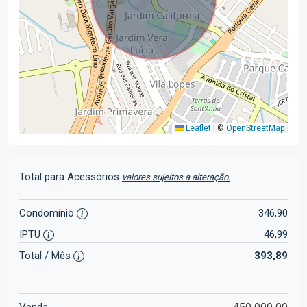
Leaflet
|
©
OpenStreetMap
Total para Acessórios
valores sujeitos a alteração.
Condomínio
346,90
IPTU
46,99
Total / Mês
393,89
450.000,00
Venda