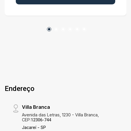
Condomínio organizado, proporcionando
segurança e tranquilidade para o dia a dia. Entre
em contato para mais informações e agende
uma visita.
Endereço
Villa Branca
Avenida das Letras, 1230 - Villa Branca,
CEP:
12306-744
Jacareí - SP