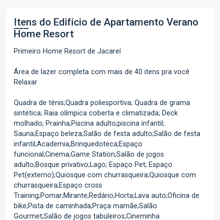
Itens do Edifício de Apartamento
Verano
Home Resort
Primeiro Home Resort de Jacareí
Área de lazer completa com mais de 40 itens pra você
Relaxar
Quadra de tênis;Quadra poliesportiva; Quadra de grama
sintética; Raia olímpica coberta e climatizada; Deck
molhado; Prainha;Piscina adulto;piscina infantil;
Sauna;Espaço beleza;Salão de festa adulto;Salão de festa
infantil;Academia,Brinquedoteca;Espaço
funcional;Cinema;Game Station;Salão de jogos
adulto;Bosque privativo;Lago; Espaço Pet; Espaço
Pet(externo);Quiosque com churrasqueira;Quiosque com
churrasqueira;Espaço cross
Training;Pomar;Mirante;Redário;Horta;Lava auto;Oficina de
bike;Pista de caminhada;Praça mamãe;Salão
Gourmet;Salão de jogos tabuleiros;Cineminha