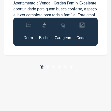
Apartamento à Venda - Garden Family Excelente
oportunidade para quem busca conforto, espaço
e lazer completo para toda a família! Este amplo
apartamento no Garden Family oferece
ambientes bem distribuídos, proporcionando
3
1
2
94m²
praticidade, segurança e qualidade de vida em
Dorm.
Banho
Garagens
Const.
um condomínio completo. Características do
imóvel: 3 quartos, sendo 1 suíte Sala ampla e
aconchegante Cozinha funcional Varanda, ideal
para momentos de descanso e lazer 2 vagas de
garagem Diferenciais do condomínio: Área de
lazer completa Ambiente seguro e tranquilo
Estrutura ideal para famílias que valorizam
conforto e praticidade Um imóvel perfeito para
quem deseja morar bem, com espaços
confortáveis e toda a comodidade de um
condomínio completo. Agende sua visita e
venha conhecer este excelente apartamento!