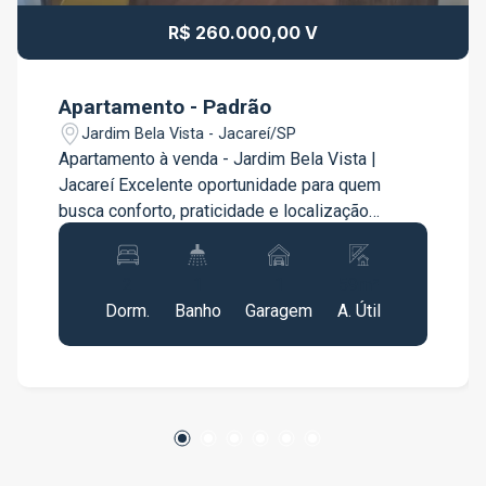
R$ 260.000,00 V
Apartamento - Padrão
Jardim Bela Vista - Jacareí/SP
Apartamento à venda - Jardim Bela Vista |
Jacareí Excelente oportunidade para quem
busca conforto, praticidade e localização
privilegiada no centro de Jacareí. Este
apartamento é ideal para moradia ou
2
1
1
59m²
investimento, com fácil acesso a tudo que você
Dorm.
Banho
Garagem
A. Útil
precisa no dia a dia. Detalhes do imóvel: 2
dormitórios Sala aconchegante Cozinha com
móveis planejados 1 banheiro 1 vaga de
garagem coberta Vaga para visitante Localizado
no Jardim Bela Vista, próximo ao centro de
Jacareí, com fácil acesso a posto de saúde,
shopping, supermercados e diversos comércios