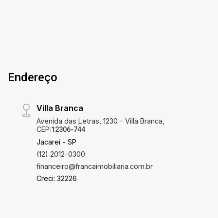
e serviços. Uma ótima opção para quem deseja
morar bem, com praticidade e comodidade.
Entre em contato para mais informações ou
agende uma visita com nossos especialistas e
venha conhecer este excelente imóvel.
Endereço
Villa Branca
Avenida das Letras, 1230 - Villa Branca,
CEP:
12306-744
Jacareí - SP
(12) 2012-0300
financeiro@francaimobiliaria.com.br
Creci: 32226