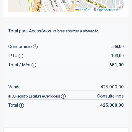
Leaflet
|
©
OpenStreetMap
Total para Acessórios
valores sujeitos a alteração.
Condomínio
548,00
IPTU
103,00
Total / Mês
651,00
425.000,00
Venda
Consulte-nos
(ITBI, Registro, Escritura e Certidões)
Total
425.000,00