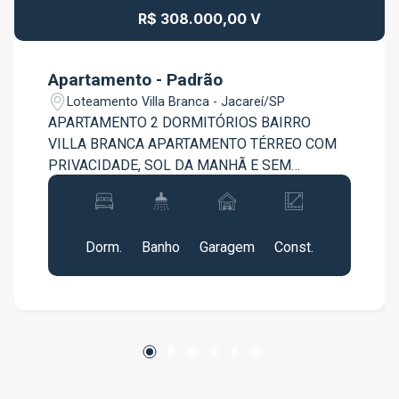
R$ 308.000,00 V
Apartamento - Padrão
Loteamento Villa Branca - Jacareí/SP
APARTAMENTO 2 DORMITÓRIOS BAIRRO
VILLA BRANCA APARTAMENTO TÉRREO COM
PRIVACIDADE, SOL DA MANHÃ E SEM
PASSAGEM DE PEDESTRES GABINETE NA
COZINHA GABINETE, ESPELHO E BOX NO
2
1
1
42m²
BANHEIRO QUADRA POLIESPORTIVA AGENDE
Dorm.
Banho
Garagem
Const.
SUA VISITA!