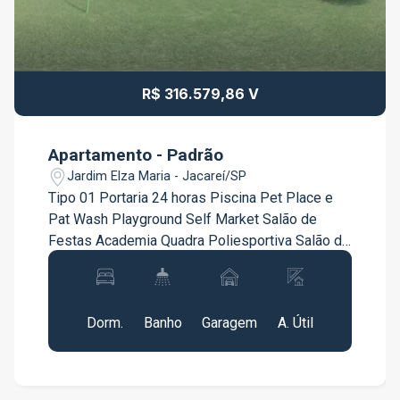
R$ 316.579,86 V
Apartamento - Padrão
Jardim Elza Maria - Jacareí/SP
Tipo 01 Portaria 24 horas Piscina Pet Place e
Pat Wash Playground Self Market Salão de
Festas Academia Quadra Poliesportiva Salão de
Jogos Coworking . - Além Ar Condicionado tipo
Split em todos os Cômodos - Um ponto de gás
2
1
1
44m²
encanado -( 02 Qts sem suítes - Tipo 01 - com
Dorm.
Banho
Garagem
A. Útil
Varanda )