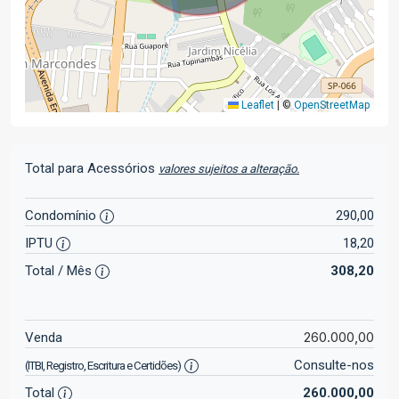
Leaflet
|
©
OpenStreetMap
Total para Acessórios
valores sujeitos a alteração.
Condomínio
290,00
IPTU
18,20
Total / Mês
308,20
260.000,00
Venda
Consulte-nos
(ITBI, Registro, Escritura e Certidões)
Total
260.000,00