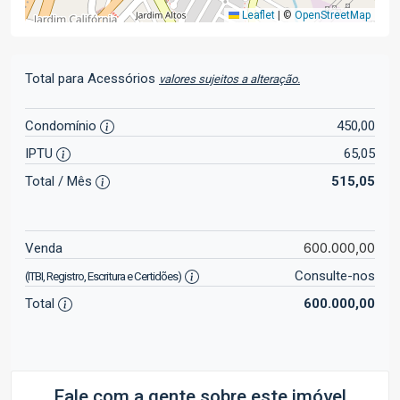
Leaflet
|
©
OpenStreetMap
Total para Acessórios
valores sujeitos a alteração.
Condomínio
450,00
IPTU
65,05
Total / Mês
515,05
600.000,00
Venda
Consulte-nos
(ITBI, Registro, Escritura e Certidões)
Total
600.000,00
Fale com a gente sobre este imóvel