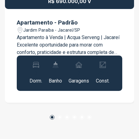
R$ 690.000,00 V
Apartamento - Padrão
Jardim Paraíba - Jacareí/SP
Apartamento à Venda | Acqua Serveng | Jacareí
Excelente oportunidade para morar com
conforto, praticidade e estrutura completa de
lazer. Apartamento totalmente planejado e
pronto para morar, com ambientes modernos e
3
1
2
79m²
bem distribuídos: 79m² bem aproveitados 3
Dorm.
Banho
Garagens
Const.
quartos, sendo 1 suíte 2 banheiros Sala
integrada e aconchegante Cozinha planejada
Sacada para momentos de relaxamento 2 vagas
de garagem cobertas Andar alto Imóvel
totalmente mobiliado, pronto para entrar e morar.
O Condomínio Acqua Serveng oferece
infraestrutura completa de lazer e segurança:
Piscinas adulto e infantil Jacuzzi Academia