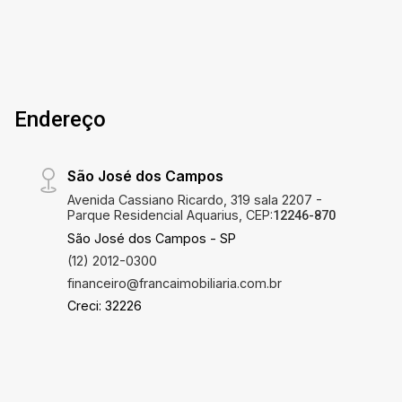
equipada Salão de festas e espaço gourmet
Salão de jogos e sala de leitura Brinquedoteca e
espaço kids Área verde com árvores frutíferas
Mercadinho interno Portaria 24h com total
segurança Localização privilegiada em Jacareí,
Endereço
com fácil acesso ao centro, comércios, escolas
e serviços. Um imóvel completo para quem
busca conforto, lazer e qualidade de vida.
São José dos Campos
Agende sua visita e conheça essa
Avenida Cassiano Ricardo, 319 sala 2207 -
oportunidade!
Parque Residencial Aquarius, CEP:
12246-870
São José dos Campos - SP
(12) 2012-0300
financeiro@francaimobiliaria.com.br
Creci: 32226